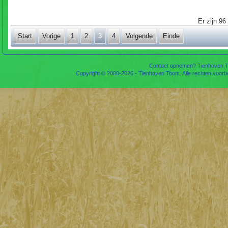
Er zijn 96
Start
Vorige
1
2
3
4
Volgende
Einde
Contact opnemen? Tienhoven To
Copyright © 2000-2026 - Tienhoven Toont. Alle rechten voor