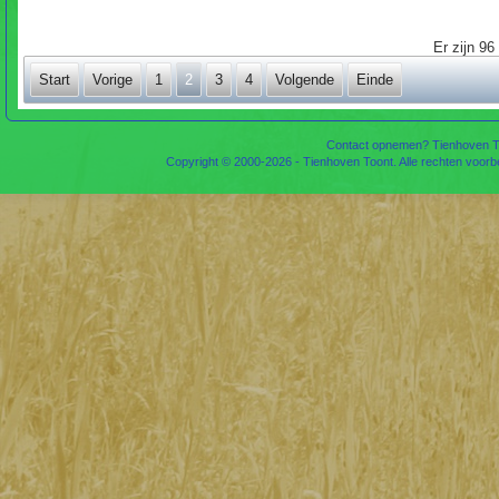
Er zijn 96
Start
Vorige
1
2
3
4
Volgende
Einde
Contact opnemen? Tienhoven To
Copyright © 2000-2026 - Tienhoven Toont. Alle rechten voor