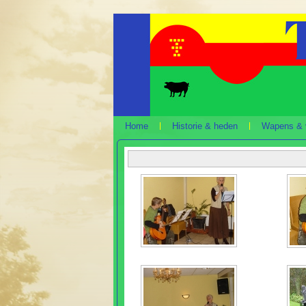
Home
Historie & heden
Wapens & 